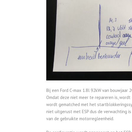
Bij een Ford C-max 1.8l 92kW van bouwjaar 2
Omdat deze niet meer te repareren is, wordt
wordt gematched met het startblokkeringssy
niet uitgerust met ESP dus de verwachting is
van de gebruikte motorregleenheid.