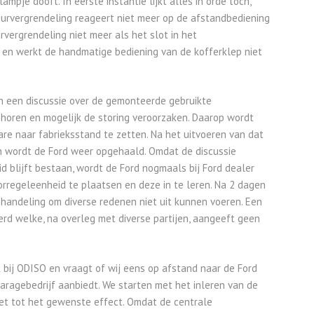
mpje dooft. In eerste instantie lijkt alles in orde toch,
 deurvergrendeling reageert niet meer op de afstandbediening
rvergrendeling niet meer als het slot in het
 en werkt de handmatige bediening van de kofferklep niet
en een discussie over de gemonteerde gebruikte
 horen en mogelijk de storing veroorzaken. Daarop wordt
re naar fabrieksstand te zetten. Na het uitvoeren van dat
n wordt de Ford weer opgehaald. Omdat de discussie
 blijft bestaan, wordt de Ford nogmaals bij Ford dealer
regeleenheid te plaatsen en deze in te leren. Na 2 dagen
 handeling om diverse redenen niet uit kunnen voeren. Een
d welke, na overleg met diverse partijen, aangeeft geen
 bij ODISO en vraagt of wij eens op afstand naar de Ford
garagebedrijf aanbiedt. We starten met het inleren van de
iet tot het gewenste effect. Omdat de centrale