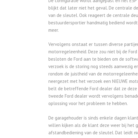
De configuratie wordt aangepast en het ESP la
blijkt dat later niet het geval. De centrale
van de sleutel. Ook reageert de centrale deu
bestuurdersportier handmatig bediend wordt
meer.
Vervolgens onstaat er tussen diverse partij
motorregeleenheid. Deze zou niet bij de Ford
besloten de Ford aan te bieden om de softwa
verzoek is de storing nog steeds aanwezig e
rondom de juistheid van de motorregeleenheid
neergezet met het verzoek een NIEUWE motor
belt de betreffende Ford dealer dat ze deze
tweede Ford dealer wordt vervolgens benader
oplossing voor het probleem te hebben.
De garagehouder is sinds enkele dagen klant
willen kijken als de klant deze weer bij het 
afstandbediening van de sleutel. Dat leidt n