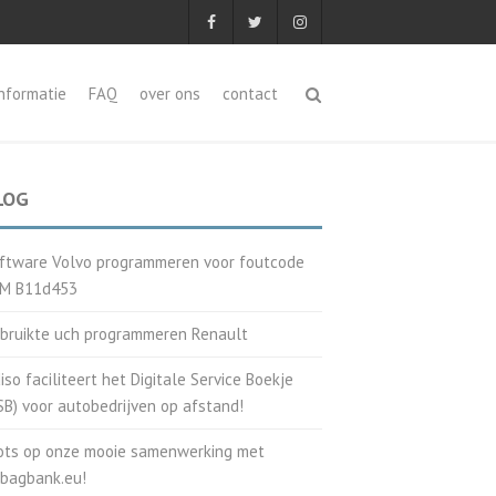
informatie
FAQ
over ons
contact
LOG
ftware Volvo programmeren voor foutcode
M B11d453
bruikte uch programmeren Renault
iso faciliteert het Digitale Service Boekje
SB) voor autobedrijven op afstand!
ots op onze mooie samenwerking met
rbagbank.eu!