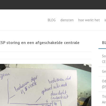
BLOG
diensten
hoe werkt het
SP storing en een afgeschakelde centrale
B
So
CE
Ge
Od
(D
Tr
Ai