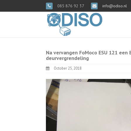
085 876 92 37
info@odiso.nl
Na vervangen FoMoco ESU 121 een E
deurvergrendeling
October 25, 2018